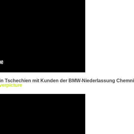
 in Tschechien mit Kunden der BMW-Niederlassung Chemnit
erpicture