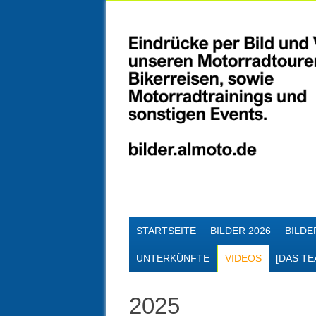
Skip
MAIN MENU
STARTSEITE
BILDER 2026
BILDE
to
content
UNTERKÜNFTE
VIDEOS
[DAS TE
2025