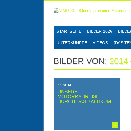
Skip
MAIN MENU
STARTSEITE
BILDER 2026
BILDE
to
content
UNTERKÜNFTE
VIDEOS
[DAS TE
BILDER VON:
2014
03.08.14
UNSERE
MOTORRADREISE
DURCH DAS BALTIKUM
▶