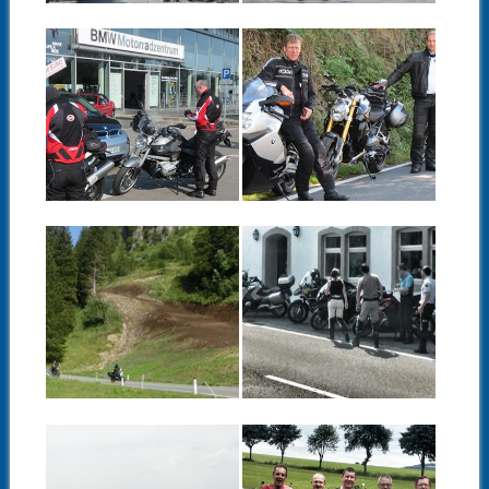
23.08.15
11.08.15
BMW-
BMW-
KUNDENTOUR
KUNDENTOUR
LEIPZIG DURCH
LEIPZIG – JULI
DAS VOGTLAND –
2015
AUGUST 2015
▶
▶
09.08.15
09.08.15
MOTORRADTOUR
BMW
ALLGÄU /
KUNDENTOUR
BREGENZER
CHEMNITZ –
WALD – AUGUST
AUGUST 2015
2015
▶
▶
20.07.15
14.07.15
BMW
BMW