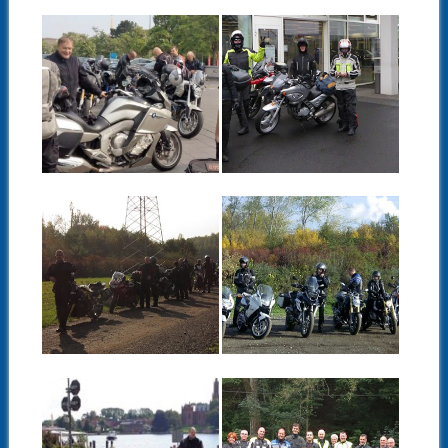
29.05.16
27.10.15
BMW-
BMW
KUNDENTOUR
KUNDENTOUR
LEIPZIG – ZIEL
DRESDEN –
WAR ZEITHAIN –
OKTOBER
28.MAI 2016
▶
▶
27.10.15
27.10.15
SAISONABSCHLU
BMW
SSTOUR MIT
KUNDENTOUR
LOUIS LEIPZIG
LEIPZIG –
OKTOBER
▶
▶
30.09.15
28.09.15
BIKERTOUR AN
BMW-
DER
KUNDENTOUR