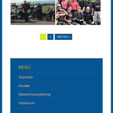
KUNDENTOUR
KUNDENTOUR
DRESDEN JULI
CHEMNITZ – QUER
2015
DURCH DAS
ERZGEBIRGE –
JULI 2015
▶
▶
1
2
WEITER »
MENÜ
Startseite
Kontakt
Datenschutzerklärung
Impressum