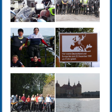
MECKLENBURGE
LEIPZIG –
R SEENPLATTE –
SEPTEMBER 2015
SEPTEMBER 2015
▶
▶
27.09.15
15.09.15
DIE FRAUENTOUR
BIKERTOUR
2015 – MIT DEM
DURCH
MOTORRAD
THÜRINGEN UND
UNTERWEGS IN
DIE RHÖN –
FRANKEN
SEPTEMBER 2015
▶
▶
24.08.15
23.08.15
BMW-
UNSERE
KUNDENTOUR
BIKERTOUR
DRESDEN –
DURCH SACHSEN
AUGUST 2015
– AUGUST 2015
▶
▶