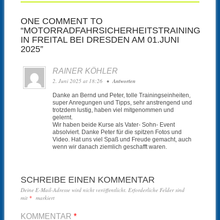
ONE COMMENT TO
“MOTORRADFAHRSICHERHEITSTRAINING
IN FREITAL BEI DRESDEN AM 01.JUNI
2025”
RAINER KÖHLER
2. Juni 2025 at 18:26
•
Antworten
Danke an Bernd und Peter, tolle Trainingseinheiten,
super Anregungen und Tipps, sehr anstrengend und
trotzdem lustig, haben viel mitgenommen und
gelernt.
Wir haben beide Kurse als Vater- Sohn- Event
absolviert. Danke Peter für die spitzen Fotos und
Video. Hat uns viel Spaß und Freude gemacht, auch
wenn wir danach ziemlich geschafft waren.
SCHREIBE EINEN KOMMENTAR
Deine E-Mail-Adresse wird nicht veröffentlicht.
Erforderliche Felder sind
mit
*
markiert
KOMMENTAR
*