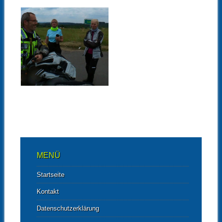
20.09.21
BILDER VON DEN
TOUREN DER
BMW
MOTORRADNIEDE
RLASSUNGEN
NRW | BONN
▶
DORTMUND
ESSEN
DÜSSELDORF
BMW Kundentour Bonn –
26.06.2021 – Unterwegs an
Sieg und Bröl...
MENÜ
Startseite
Kontakt
Datenschutzerklärung