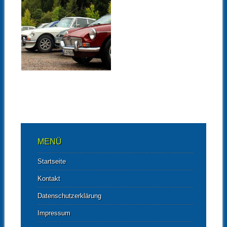
14.09.14
UNTERWEGS AUF
4 RÄDERN – DIE
VOGTLANDTOUR
MIT DEM MG-CLUB
DEUTSCHLAND
▶
MENÜ
Startseite
Kontakt
Datenschutzerklärung
Impressum