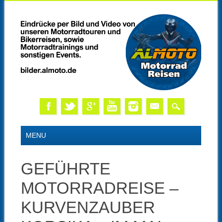
Skip
MAIN MENU
MENU
to
content
GEFÜHRTE
MOTORRADREISE –
KURVENZAUBER