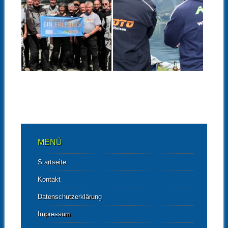
17.08.18
02.01.14
15 JAHRE ALMOTO
UNSER TEAM
–
FREUT SICH AUF
KLASSENTREFFE
DIE NEUE SAISON!
N IN DRESDEN
▶
▶
MENÜ
Startseite
Kontakt
Datenschutzerklärung
Impressum