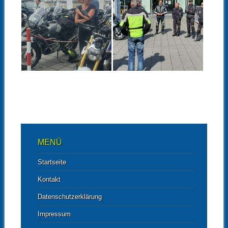
24.07.22
29.05.22
KUNDENTOUR
KUNDENTOUR
BMW MOTORRAD
BMW MOTORRAD
–
–
NIEDERLASSUNG
NIEDERLASSUNG
LEIPZIG AM 23.JULI
LEIPZIG AM 28.MAI
2022
2022
▶
▶
Bilder von Thomas Bilder von
Bilder von Falk und Thomas –
Falk Bilder von Olga Ein
hier findest Du Falk´s
interessantes...
Resümee...
MENÜ
Startseite
Kontakt
Datenschutzerklärung
Impressum