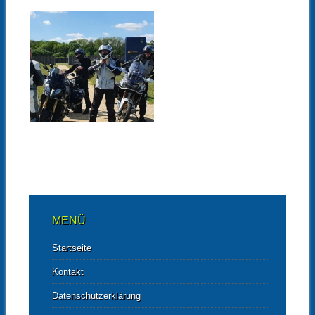
17.05.20
SAALE-UNSTRUT-
MOTORRADTOUR
AM 16.MAI 2020
▶
MENÜ
Startseite
Kontakt
Datenschutzerklärung