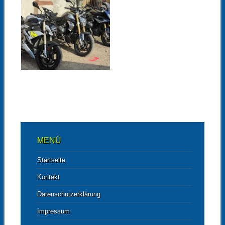
26.07.21
ALMOTO BEIM
EVENT
„MOTORRAD ON
TOUR“ VON BMW
MOTORRAD
SACHSEN AUF
▶
SCHLOSS M
UTZSCHEN
Bilder von Hauki, Falk,
Manuela Bilder von Falk
Videos von Hauki
MENÜ
Startseite
Kontakt
Datenschutzerklärung
Impressum