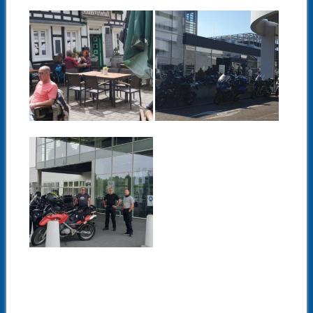
06.07.20
22.06.20
MOTORRADKUND
MOTORRADKUND
ENTOUR BMW-
ENTOUR BMW-
MOTORRAD –
MOTORRAD –
NIEDERLASSUNG
NIEDERLASSUNG
DÜSSELDORF –
ESSEN – 21.JUNI
28.JUNI 2020
2020
▶
▶
19.06.20
MOTORRADKUND
ENTOUR BMW-
MOTORRAD –
NIEDERLASSUNG
DORTMUND –
14.JUNI 2020
▶