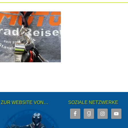
15.12.19
7 TAGE TRAUMLAND
KÄRNTEN IM JULI 2019
▶
ZUR WEBSITE VON…
SOZIALE NETZWERKE