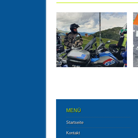
12.07.20
7 TAGE TRAUMLAND
KÄRNTEN – UNSERE
ERSTE AUSLANDSTOUR
SEIT CORONA
▶
MENÜ
Startseite
Kontakt