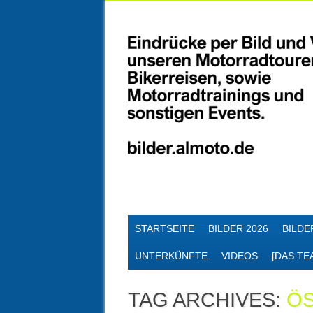
Skip
MAIN MENU
STARTSEITE
BILDER 2026
BILDE
to
content
UNTERKÜNFTE
VIDEOS
[DAS TE
TAG ARCHIVES:
Ö