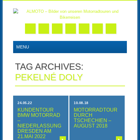
Skip
MAIN MENU
MENU
to
content
TAG ARCHIVES:
PEKELNÉ DOLY
24.05.22
10.08.18
KUNDENTOUR
MOTORRADTOUR
BMW MOTORRAD
DURCH
–
TSCHECHIEN –
NIEDERLASSUNG
AUGUST 2018
DRESDEN AM
21.MAI 2022
▶
▶