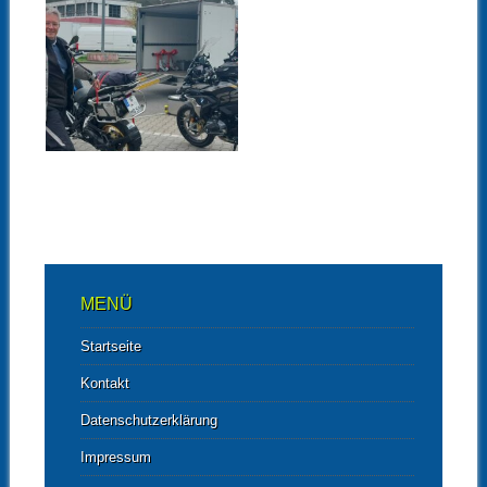
03.05.22
UNSERE
MOTORRADREISE
DURCH
GRIECHENLAND –
10 TAGE
KURVENZAUBER
▶
DURCH DIE
ANTIKE – MAI 2022
MENÜ
Startseite
Kontakt
Datenschutzerklärung
Impressum