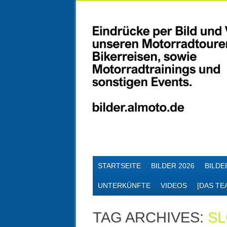
Skip
MAIN MENU
STARTSEITE
BILDER 2026
BILDE
to
content
UNTERKÜNFTE
VIDEOS
[DAS TE
TAG ARCHIVES:
SL