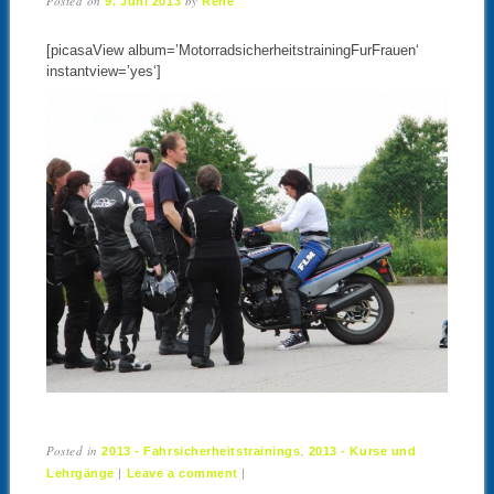
Posted on
by
9. Juni 2013
René
[picasaView album=’MotorradsicherheitstrainingFurFrauen‘
instantview=’yes‘]
Posted in
,
2013 - Fahrsicherheitstrainings
2013 - Kurse und
|
|
Lehrgänge
Leave a comment