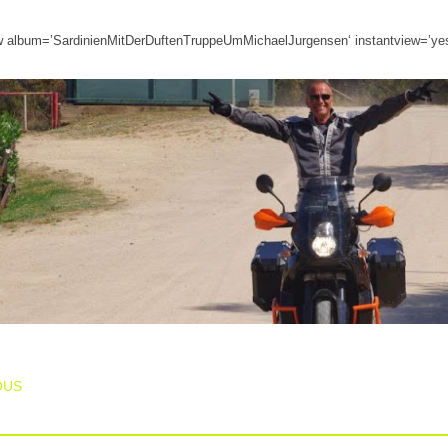
w album=’SardinienMitDerDuftenTruppeUmMichaelJurgensen‘ instantview=’yes
T NAVIGATION
OUS