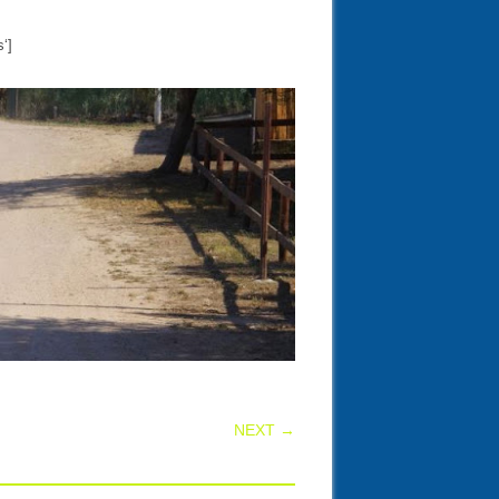
‘]
NEXT →