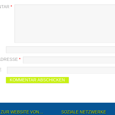
NTAR
*
-ADRESSE
*
E
ZUR WEBSITE VON…
SOZIALE NETZWERKE