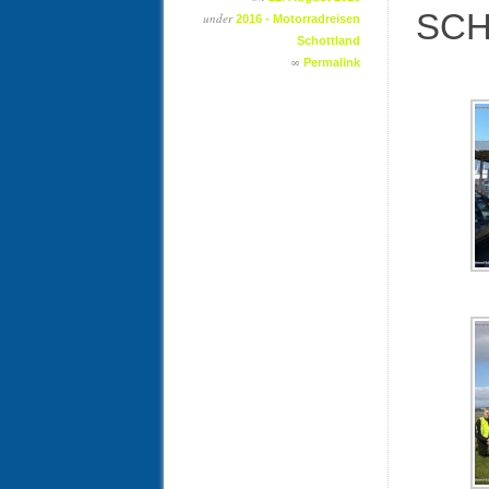
SCH
under
2016 - Motorradreisen
Schottland
∞
Permalink