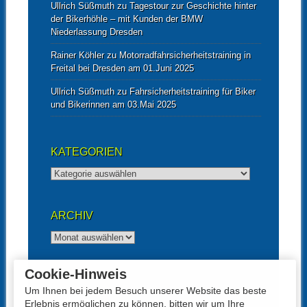
Ullrich Süßmuth
zu
Tagestour zur Geschichte hinter
der Bikerhöhle – mit Kunden der BMW
Niederlassung Dresden
Rainer Köhler
zu
Motorradfahrsicherheitstraining in
Freital bei Dresden am 01.Juni 2025
Ullrich Süßmuth
zu
Fahrsicherheitstraining für Biker
und Bikerinnen am 03.Mai 2025
KATEGORIEN
Kategorien
ARCHIV
Archiv
Cookie-Hinweis
UNTERSTÜTZT VON
Um Ihnen bei jedem Besuch unserer Website das beste
Erlebnis ermöglichen zu können, bitten wir um Ihre