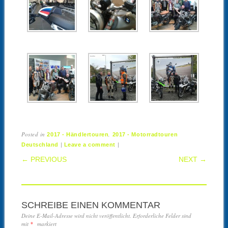
Posted in
,
2017 - Händlertouren
2017 - Motorradtouren
|
|
Deutschland
Leave a comment
POST NAVIGATION
← PREVIOUS
NEXT →
SCHREIBE EINEN KOMMENTAR
Deine E-Mail-Adresse wird nicht veröffentlicht.
Erforderliche Felder sind
mit
*
markiert