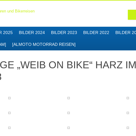
R 2025
BILDER 2024
BILDER 2023
BILDER 2022
BILDER 2
AM]
[ALMOTO MOTORRAD REISEN]
AGE „WEIB ON BIKE“ HARZ 
8