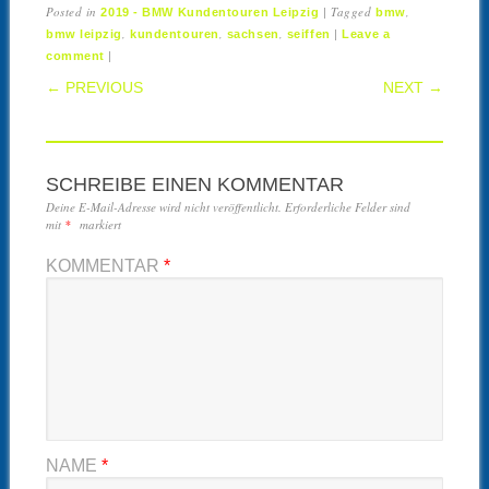
Posted in
|
Tagged
,
2019 - BMW Kundentouren Leipzig
bmw
,
,
,
|
bmw leipzig
kundentouren
sachsen
seiffen
Leave a
|
comment
POST NAVIGATION
← PREVIOUS
NEXT →
SCHREIBE EINEN KOMMENTAR
Deine E-Mail-Adresse wird nicht veröffentlicht.
Erforderliche Felder sind
mit
*
markiert
KOMMENTAR
*
NAME
*