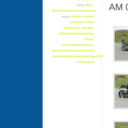
AM 
under
2021 -
Motorradsicherheitstrainings
tagged
,
almoto
almoto
,
motorrad reisen
,
,
bikerinnen
dresden
,
fahrsicherheitstraining
,
freital
,
motorradfahrerinnen
,
motorradsicherheitstraining
motorradsicherheitstrainings2021
∞
Permalink