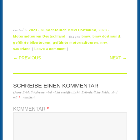
Posted in
,
2023 - Kundentouren BMW Dortmund
2023 -
|
Tagged
,
,
Motorradtouren Deutschland
bmw
bmw dortmund
,
,
,
geführte bikertouren
geführte motorradtouren
nrw
|
|
sauerland
Leave a comment
POST NAVIGATION
← PREVIOUS
NEXT →
SCHREIBE EINEN KOMMENTAR
Deine E-Mail-Adresse wird nicht veröffentlicht.
Erforderliche Felder sind
mit
*
markiert
KOMMENTAR
*