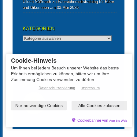
Ullrich Süßmuth
zu
Fahrsicherheitstraining für Biker
und Bikerinnen am 03.Mai 2025
KATEGORIEN
Kategorien
ARCHIV
Cookie-Hinweis
Archiv
Um Ihnen bei jedem Besuch unserer Website das beste
Erlebnis ermöglichen zu können, bitten wir um Ihre
Zustimmung Cookies verwenden zu dürfen.
UNTERSTÜTZT VON
Datenschutzerklärung
Impressum
Nur notwendige Cookies
Alle Cookies zulassen
Cookiebanner von
App bis Web