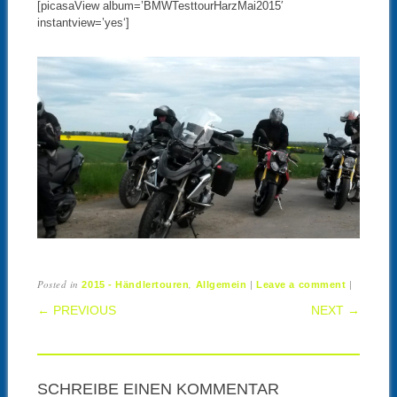
[picasaView album=’BMWTesttourHarzMai2015′
instantview=’yes‘]
Posted in
,
|
|
2015 - Händlertouren
Allgemein
Leave a comment
POST NAVIGATION
← PREVIOUS
NEXT →
SCHREIBE EINEN KOMMENTAR