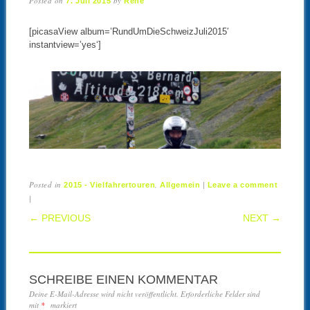
Posted on
by
7. Juli 2015
René
[picasaView album=’RundUmDieSchweizJuli2015′
instantview=’yes‘]
Posted in
,
|
2015 - Vielfahrertouren
Allgemein
Leave a comment
|
POST NAVIGATION
← PREVIOUS
NEXT →
SCHREIBE EINEN KOMMENTAR
Deine E-Mail-Adresse wird nicht veröffentlicht.
Erforderliche Felder sind
mit
*
markiert