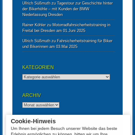
Ullrich Süßmuth
zu
Tagestour zur Geschichte hinter
der Bikerhöhle – mit Kunden der BMW
Niederlassung Dresden
Rainer Köhler
zu
Motorradfahrsicherheitstraining in
Freital bei Dresden am 01.Juni 2025
Ullrich Süßmuth
zu
Fahrsicherheitstraining für Biker
und Bikerinnen am 03.Mai 2025
KATEGORIEN
Kategorien
ARCHIV
Archiv
Cookie-Hinweis
UNTERSTÜTZT VON
Um Ihnen bei jedem Besuch unserer Website das beste
Erlebnis ermöglichen zu können, bitten wir um Ihre