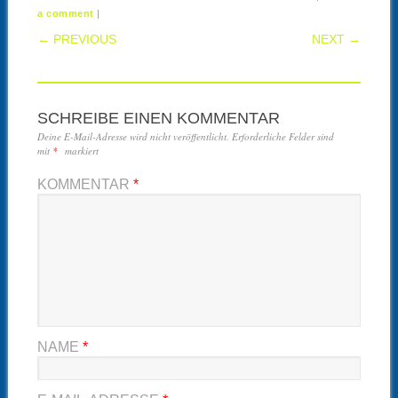
|
a comment
POST NAVIGATION
← PREVIOUS
NEXT →
SCHREIBE EINEN KOMMENTAR
Deine E-Mail-Adresse wird nicht veröffentlicht.
Erforderliche Felder sind
mit
*
markiert
KOMMENTAR
*
NAME
*