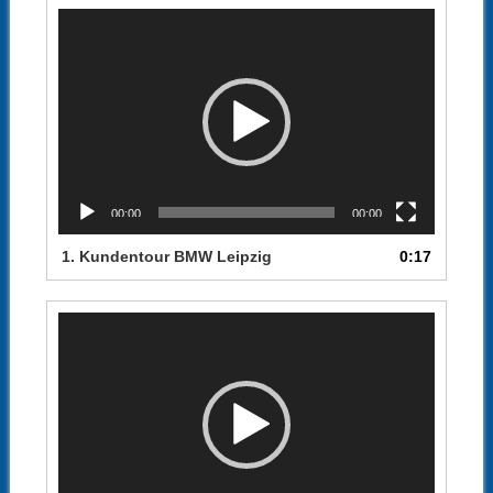
Video-
Player
00:00
00:00
1.
Kundentour BMW Leipzig
0:17
Video-
Player