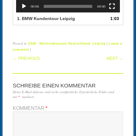
00:00
00:00
1.
BMW Kundentour Leipzig
1:03
Posted in
,
|
2026 - Motorradtouren Deutschland
Leipzig
Leave a
|
comment
POST NAVIGATION
← PREVIOUS
NEXT →
SCHREIBE EINEN KOMMENTAR
Deine E-Mail-Adresse wird nicht veröffentlicht.
Erforderliche Felder sind
mit
*
markiert
KOMMENTAR
*