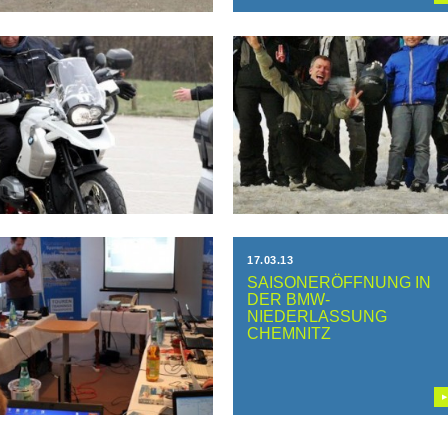
20.04.13
16.04.13
MOTORRADSICHERHEIT
BMW-KUNDENTOUR
STRAINING DRESDEN 20.
NIEDERLASSUNG
APRIL 2013
CHEMNITZ – 13.APRIL
2013
▶
▶
23.03.13
17.03.13
GARMIN-LEHRGANG IN
SAISONERÖFFNUNG IN
DRESDEN
DER BMW-
NIEDERLASSUNG
CHEMNITZ
▶
▶