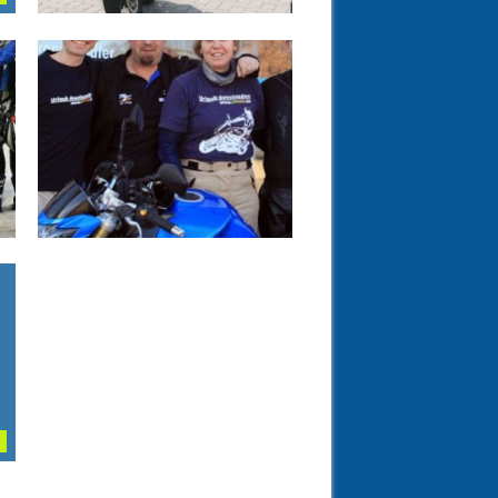
14.04.13
SAISONAUFTAKT MIT
DEM MOTORRADHAUS
DRESDEN
▶