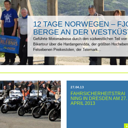
12 TAGE NORWEGEN – F
BERGE AN DER WESTKÜS
Geführte Motorradreise durch den südwestlichen Teil von
Bikertour über die Hardangervidda, der größten Hochebe
Felsebenen Preikestolen, der Telemark...
28.04.13
27.04.13
BMW-TESTTOUR
FAHRSICHERHEITSTRAI
MECKLENBURGER
NING IN DRESDEN AM 27.
SEENPLATTE
APRIL 2013
▶
▶