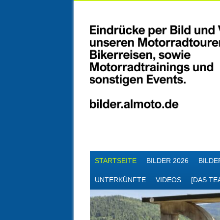
Skip
MAIN MENU
STARTSEITE
BILDER 2026
BILDE
to
content
UNTERKÜNFTE
VIDEOS
[DAS TE