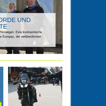
JORDE UND
TE
 Norwegen. Eine kontrastreiche
ne Europas, der weltberühmten
21.04.13
SICHERHEITSTRAINING
MIT SUZUKI-MEISSEN
(HOFFMANN-MOTORS)
21. APRIL 2013
▶