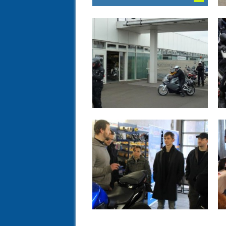
21.04.13
BMW-KUNDENTOUR
NIEDERLASSUNG
DRESDEN – 20.APRIL
2013
▶
06.04.13
SCHRAUBERKURS 2013
IM MOTORRADHAUS
DRESDEN
▶