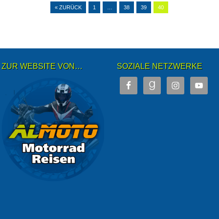
« ZURÜCK
1
…
38
39
40
ZUR WEBSITE VON…
SOZIALE NETZWERKE