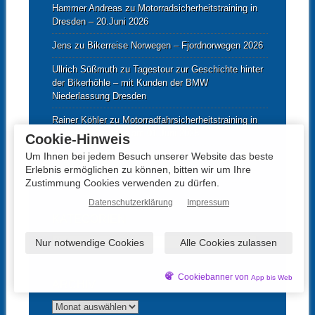
Hammer Andreas
zu
Motorradsicherheitstraining in
Dresden – 20.Juni 2026
Jens
zu
Bikerreise Norwegen – Fjordnorwegen 2026
Ullrich Süßmuth
zu
Tagestour zur Geschichte hinter
der Bikerhöhle – mit Kunden der BMW
Niederlassung Dresden
Rainer Köhler
zu
Motorradfahrsicherheitstraining in
Freital bei Dresden am 01.Juni 2025
Cookie-Hinweis
Um Ihnen bei jedem Besuch unserer Website das beste
Ullrich Süßmuth
zu
Fahrsicherheitstraining für Biker
Erlebnis ermöglichen zu können, bitten wir um Ihre
und Bikerinnen am 03.Mai 2025
Zustimmung Cookies verwenden zu dürfen.
Datenschutzerklärung
Impressum
KATEGORIEN
Kategorien
Nur notwendige Cookies
Alle Cookies zulassen
Cookiebanner von
App bis Web
ARCHIV
Archiv