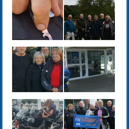
29.09.22
06.09.22
MOTORRAD &
KUNDENTOUR
TECHNIK – EINE
FÜR BMW
BESONDERE
MOTORRAD –
TOUR – 04.09.2022
NIEDERLASSUNG
DORTMUND AM
03.SEPTEMBER
▶
▶
2022
05.09.22
17.08.22
KUNDENTOUR
KUNDENTOUR
FÜR BMW
BMW MOTORRAD
MOTORRAD –
–
NIEDERLASSUNG
NIEDERLASSUNG
ESSEN AM
BONN AM
03.SEPTEMBER
06.AUGUST 2022
▶
▶
2022
Vulkaneifel-Mosel-Hunsrück-
Rheinland
24.07.22
24.07.22
KUNDENTOUR
KUNDENTOUR
BMW MOTORRAD
FÜR BMW
–
MOTORRAD –
NIEDERLASSUNG
NIEDERLASSUNG