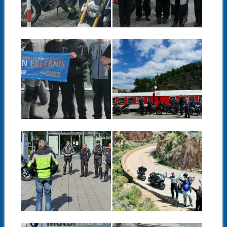
LEIPZIG AM 23.JULI
DÜSSELDORF AM
2022
23.JULI 2022
▶
▶
Bilder von Thomas Bilder von
Bilder von Stefan
Falk Bilder von Olga Ein
interessantes...
19.07.22
12.06.22
KUNDENTOUR
TAGESTOUR MIT
FÜR BMW
KUNDEN DER
MOTORRAD –
BMW MOTORRAD
NIEDERLASSUNG
–
DORTMUND AM
NIEDERLASSUNG
16.JULI 2022
CHEMNITZ AM
▶
▶
11.JUNI 2022
29.05.22
28.05.22
KUNDENTOUR
UNSERE
BMW MOTORRAD
MOTORRADTOUR
–
AUF KORSIKA MAI
NIEDERLASSUNG
2022
LEIPZIG AM 28.MAI
2022
▶
▶
Bilder von Falk und Thomas –
hier findest Du Falk´s
Resümee...