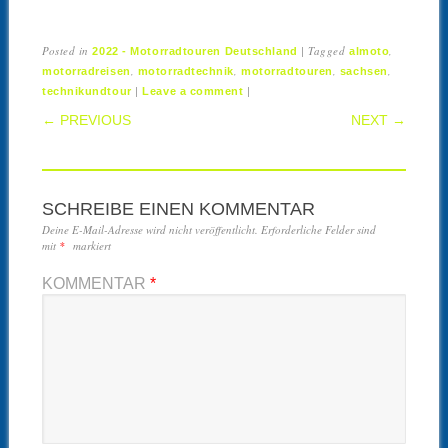
Posted in
|
Tagged
,
2022 - Motorradtouren Deutschland
almoto
,
,
,
,
motorradreisen
motorradtechnik
motorradtouren
sachsen
|
|
technikundtour
Leave a comment
POST NAVIGATION
← PREVIOUS
NEXT →
SCHREIBE EINEN KOMMENTAR
Deine E-Mail-Adresse wird nicht veröffentlicht.
Erforderliche Felder sind
mit
*
markiert
KOMMENTAR
*