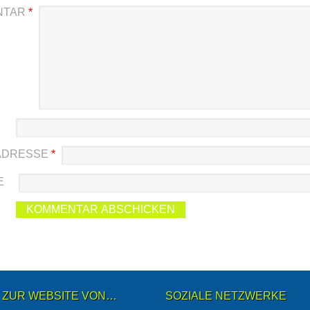
NTAR
*
-ADRESSE
*
E
ZUR WEBSITE VON…
SOZIALE NETZWERKE