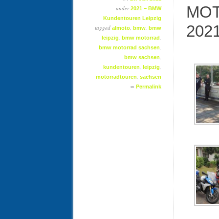
MOT
under
2021 – BMW
Kundentouren Leipzig
202
tagged
,
,
almoto
bmw
bmw
,
,
leipzig
bmw motorrad
,
bmw motorrad sachsen
,
bmw sachsen
,
,
kundentouren
leipzig
,
motorradtouren
sachsen
∞
Permalink